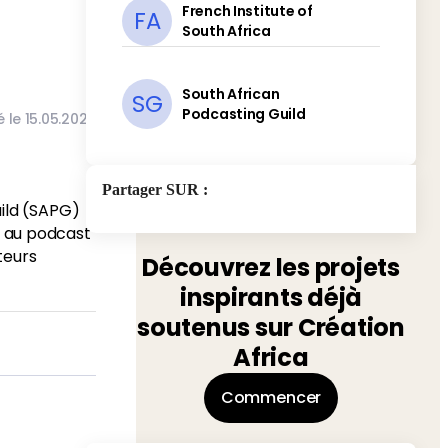
French Institute of
FA
South Africa
South African
SG
Podcasting Guild
é le
15
.
05
.
2025
Partager SUR
:
uild (SAPG)
n au podcast
teurs
Découvrez les projets
inspirants déjà
soutenus sur Création
Africa
Commencer