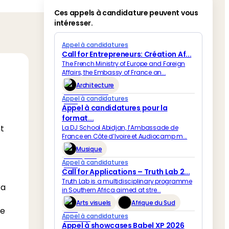
Ces appels à candidature peuvent vous
intéresser.
Appel à candidatures
Call for Entrepreneurs: Création Af...
The French Ministry of Europe and Foreign
Affairs, the Embassy of France an...
Architecture
Appel à candidatures
Appel à candidatures pour la
format...
t
La DJ School Abidjan, l’Ambassade de
France en Côte d’Ivoire et Audiocamp m...
Musique
Appel à candidatures
Call for Applications – Truth Lab 2...
Truth Lab is a multidisciplinary programme
ra
in Southern Africa aimed at stre...
Arts visuels
Afrique du Sud
re
Appel à candidatures
Appel à showcases Babel XP 2026