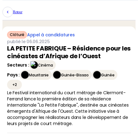
Retour
Appel à candidatures
Clôturé
publié le
06
.
06
.
2025
LA PETITE FABRIQUE – Résidence pour les
cinéastes d’Afrique de l’Ouest
Secteurs
:
Cinéma
Pays
:
Mauritanie
Guinée-Bissao
Guinée
+
2
Le Festival international du court métrage de Clermont-
Ferrand lance la première édition de sa résidence
internationale "La Petite Fabrique", destinée aux cinéastes
émergents d'Afrique de l'Ouest. Cette initiative vise à
accompagner les réalisateurs dans le développement de
leurs projets de court métrage.