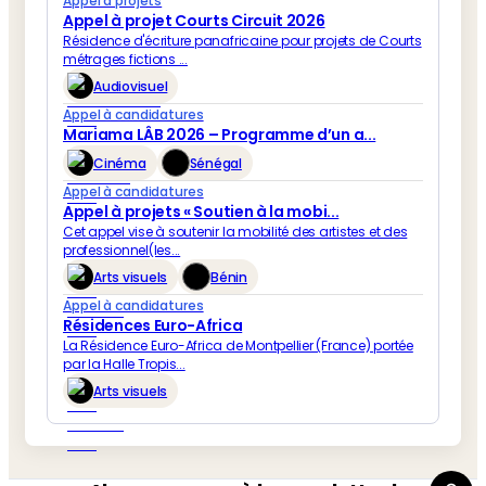
Appel à projets
Appel à projet Courts Circuit 2026
Résidence d'écriture panafricaine pour projets de Courts
métrages fictions ...
Audiovisuel
Appel à candidatures
Mariama LÂB 2026 – Programme d’un a...
Cinéma
Sénégal
Appel à candidatures
Appel à projets « Soutien à la mobi...
Cet appel vise à soutenir la mobilité des artistes et des
professionnel(les...
Arts visuels
Bénin
Appel à candidatures
Résidences Euro-Africa
La Résidence Euro-Africa de Montpellier (France) portée
par la Halle Tropis...
Arts visuels