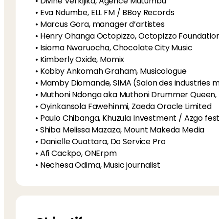
• Divine Verkijika, Agence Mutumbu
• Eva Ndumbe, ELL FM / BBoy Records
• Marcus Gora, manager d’artistes
• Henry Ohanga Octopizzo, Octopizzo Foundatio
• Isioma Nwaruocha, Chocolate City Music
• Kimberly Oxide, Momix
• Kobby Ankomah Graham, Musicologue
• Mamby Diomande, SIMA (Salon des industries m
• Muthoni Ndonga aka Muthoni Drummer Queen, 
• Oyinkansola Fawehinmi, Zaeda Oracle Limited
• Paulo Chibanga, Khuzula Investment / Azgo fest
• Shiba Melissa Mazaza, Mount Makeda Media
• Danielle Ouattara, Do Service Pro
• Afi Cackpo, ONErpm
• Nechesa Odima, Music journalist