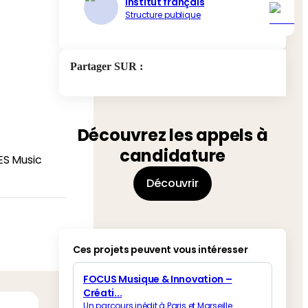
Institut français
Structure publique
Partager SUR
:
Découvrez les appels à
candidature
ES Music
Découvrir
Ces projets peuvent vous intéresser
FOCUS Musique & Innovation –
Créati...
Un parcours inédit à Paris et Marseille