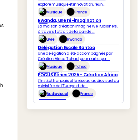
explore musique et innovation, réun...
Musique
France
Rwanda, une ré-imagination
es
La maison d’édition Imagine We Publishers,
à travers l’attrait de la bande ...
Livre
Rwanda
Délégation Escale Bantoo
Une délégation a été accompagnée par
Création Africa Tchad pour participer ...
Musique
Tchad
FOCUS Séries 2025 - Création Africa
L’Institut français et le réseau audiovisuel du
ch
ministère de l’Europe et de...
Audiovisuel
France