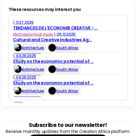
These resources may interest you
|
11
.
27
.
2025
TENDANCES DE L’ECONOMIE CREATIVE - ...
Methodological guide
|
05
.
13
.
2025
Cultural and Creative Industries Ag...
Architecture
South Africa
|
04
.
28
.
2025
Study on the economic potential of ...
Architecture
South Africa
|
04
.
28
.
2025
Study on the economic potential of ...
Architecture
South Africa
Subscribe to our newsletter!
Receive monthly updates from the Création Africa platform.