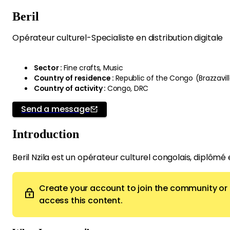
Beril
Opérateur culturel-Specialiste en distribution digitale
Sector
:
Fine crafts, Music
Country of residence
:
Republic of the Congo
(
Brazzavil
Country of activity
:
Congo, DRC
Send a message
Introduction
Beril Nzila est un opérateur culturel congolais, diplômé en
Create your account to join the community or l
access this content.