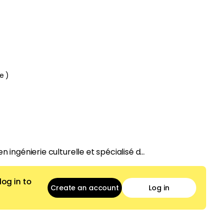
le
)
 ingénierie culturelle et spécialisé d...
og in to
Create an account
Log in