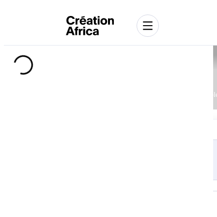
Envoyer un message à un des membres de la
communauté
Ce message sera envoyé au membre et celui-ci vous répondra dès que possibl
Envoyer un message à :
Message
*