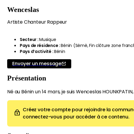
Wenceslas
Artiste Chanteur Rappeur
Secteur
:
Musique
Pays de résidence
:
Bénin
(
Sèmè, Fin clôture zone franc
Pays d’activité
:
Bénin
Envoyer un message
Présentation
Né au Bénin un 14 mars, je suis Wenceslas HOUNKPATIN, 
Créez votre compte pour rejoindre la commun
connectez-vous pour accéder à ce contenu.