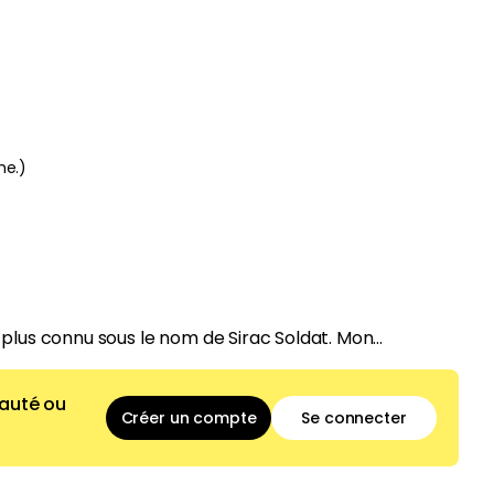
he.
)
plus connu sous le nom de Sirac Soldat. Mon...
auté ou
Créer un compte
Se connecter