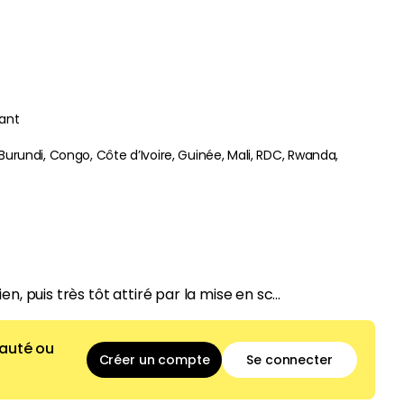
vant
Burundi, Congo, Côte d’Ivoire, Guinée, Mali, RDC, Rwanda,
, puis très tôt attiré par la mise en sc...
auté ou
Créer un compte
Se connecter