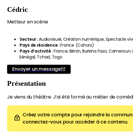
Cédric
Metteur en scène
Secteur
:
Audiovisuel, Création numérique, Spectacle vi
Pays de résidence
:
France
(
Cahors
)
Pays d’activité
:
France, Bénin, Burkina Faso, Cameroun, 
Sénégal, Tchad, Togo
Envoyer un message
Présentation
Je viens du théâtre. J’ai été formé au métier de comédien
Créez votre compte pour rejoindre la commun
connectez-vous pour accéder à ce contenu.